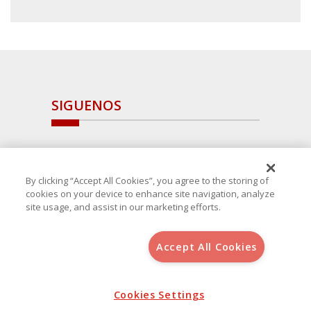
SIGUENOS
By clicking “Accept All Cookies”, you agree to the storing of
cookies on your device to enhance site navigation, analyze
site usage, and assist in our marketing efforts.
Accept All Cookies
Copyright 2025 Avanza Spain
, S.L.U.(B-64405731) c/ San Norberto
48 - 50, 28021 (Madrid)
Aviso Legal
Cookies Settings
Política de Cookies