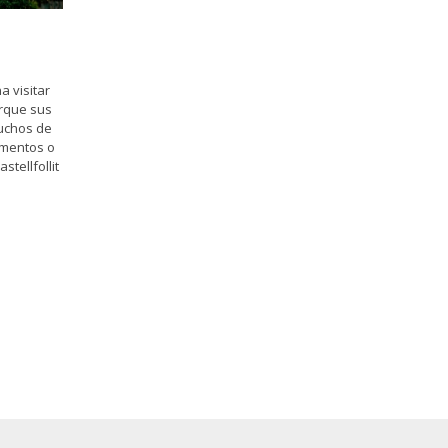
 visitar
orque sus
uchos de
lementos o
tellfollit