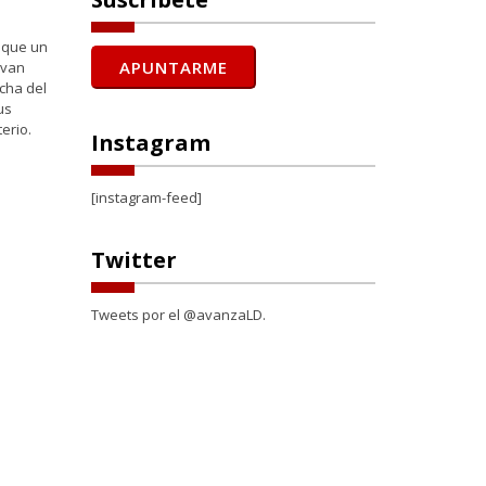
s que un
evan
cha del
us
erio.
Instagram
[instagram-feed]
Twitter
Tweets por el @avanzaLD.