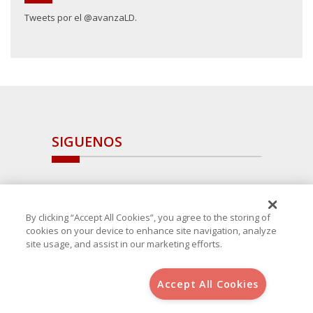
Tweets por el @avanzaLD.
SIGUENOS
By clicking “Accept All Cookies”, you agree to the storing of
cookies on your device to enhance site navigation, analyze
site usage, and assist in our marketing efforts.
Accept All Cookies
Copyright 2025 Avanza Spain
, S.L.U.(B-64405731) c/ San Norberto
48 - 50, 28021 (Madrid)