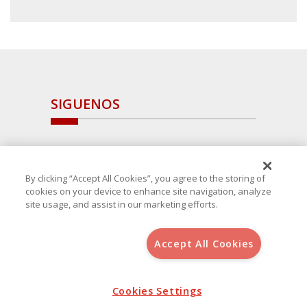
SIGUENOS
By clicking “Accept All Cookies”, you agree to the storing of
cookies on your device to enhance site navigation, analyze
site usage, and assist in our marketing efforts.
Accept All Cookies
Copyright 2025 Avanza Spain
, S.L.U.(B-64405731) c/ San Norberto
48 - 50, 28021 (Madrid)
Aviso Legal
Cookies Settings
Política de Cookies