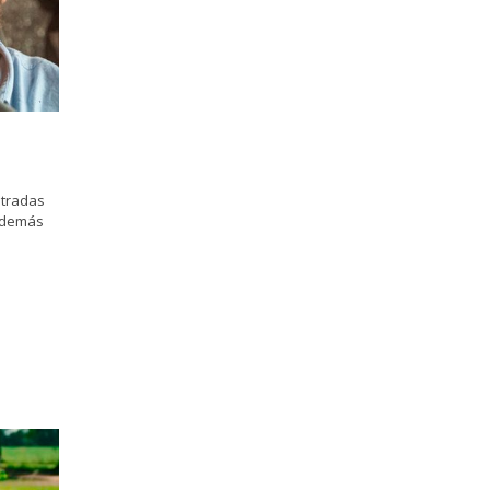
ntradas
 además