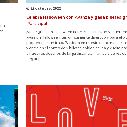
28 octubre, 2022
Celebra Halloween con Avanza y gana billetes gr
¡Participa!
ana
con
¡Viajar gratis en Halloween tiene truco! En Avanza quere
vivas un Halloween terroríficamente divertido y para ello 
proponemos un trato. Participa en nuestro concurso de I
y entra en el sorteo de 5 billetes dobles de ida y vuelta par
a nuestros destinos de larga distancia. Tan sólo tienes q
Seguir […]