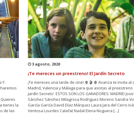
3 agosto, 2020
¡Te mereces un preestreno! El Jardín Secreto
 F.
¡Te mereces una tarde de cine! 🍿 🎬 🍿 Avanza te invita al 
s haremos
Madrid, Valencia y Málaga para que asistas al preestreno d
s
Jardín Secreto’. ESTOS SON LOS GANADORES: MADRID Jose
uieres
Sánchez Sánchez Milagrosa Rodriguez Moreno Sandra Vic
a tienes la
García García David Díaz Márquez Laura Jara del Cerro Ivá
o de las
Ventosa Lourdes Calafat Nadal Elena Noguera […]