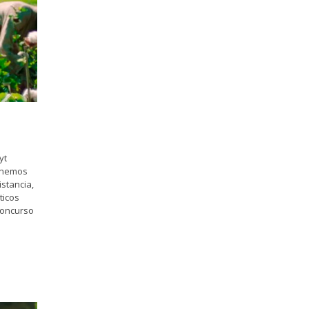
yt
Tenemos
istancia,
ticos
 concurso