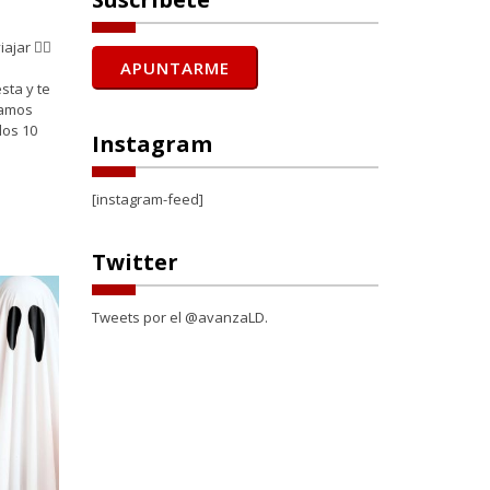
ar 🧙‍♀️
sta y te
zamos
los 10
Instagram
[instagram-feed]
Twitter
Tweets por el @avanzaLD.