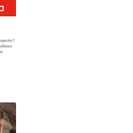
ajecito?
illetes
a!