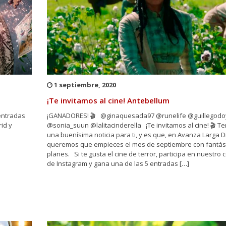
1 septiembre, 2020
¡Te invitamos al cine! Antebellum
entradas
¡GANADORES! 🎬 @ginaquesada97 @runelife @guillegodo
id y
@sonia_suun @lalitacinderella ¡Te invitamos al cine! 🎬 
una buenísima noticia para ti, y es que, en Avanza Larga D
queremos que empieces el mes de septiembre con fantás
planes. Si te gusta el cine de terror, participa en nuestro
de Instagram y gana una de las 5 entradas […]