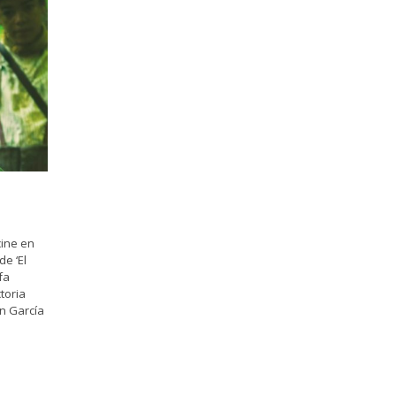
cine en
e ‘El
fa
toria
n García