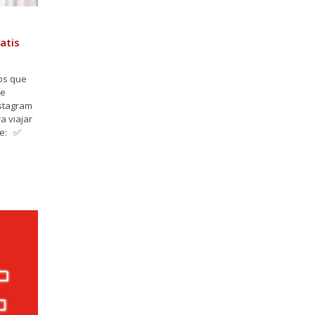
atis
mos que
te
nstagram
a viajar
ue: ✅