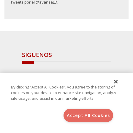
Tweets por el @avanzaLD.
SIGUENOS
By clicking “Accept All Cookies”, you agree to the storing of
cookies on your device to enhance site navigation, analyze
site usage, and assist in our marketing efforts.
Accept All Cookies
Copyright 2025 Avanza Spain
, S.L.U.(B-64405731) c/ San Norberto
48 - 50, 28021 (Madrid)