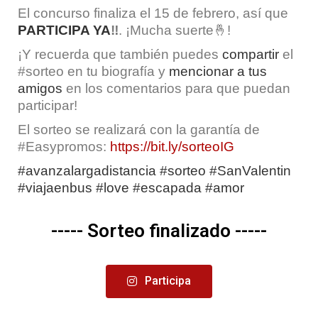
El concurso finaliza el 15 de febrero, así que
PARTICIPA YA
‼️
. ¡Mucha suerte🤞!
¡Y recuerda que también puedes
compartir
el
#sorteo en tu biografía y
mencionar
a tus
amigos
en los comentarios para que puedan
participar!
El sorteo se realizará con la garantía de
#Easypromos:
https://bit.ly/sorteoIG
#avanzalargadistancia #sorteo #SanValentin
#viajaenbus #love #escapada #amor
----- Sorteo finalizado -----
Participa