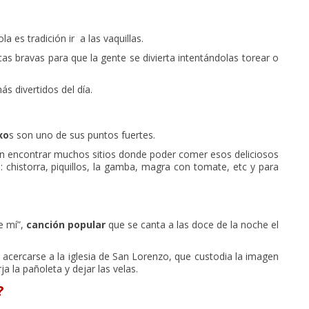
 es tradición ir a las vaquillas.
acas bravas para que la gente se divierta intentándolas torear o
 divertidos del día.
xo
s son uno de sus puntos fuertes.
eden encontrar muchos sitios donde poder comer esos deliciosos
chistorra, piquillos, la gamba, magra con tomate, etc y para
e mí”,
canción popular
que se canta a las doce de la noche el
acercarse a la iglesia de San Lorenzo, que custodia la imagen
a la pañoleta y dejar las velas.
?