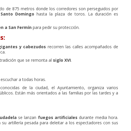
ido de 875 metros donde los corredores son perseguidos por
 Santo Domingo
hasta la plaza de toros. La duración es
n a San Fermín
para pedir su protección.
os
:
gigantes y cabezudos
recorren las calles acompañados de
ca.
 tradición que se remonta al
siglo XVI
.
 escuchar a todas horas.
onocidas de la ciudad, el Ayuntamiento, organiza varios
úblicos. Están más orientados a las familias por las tardes y a
iudadela
se lanzan
fuegos artificiales
durante media hora.
su artillería pesada para deleitar a los espectadores con sus