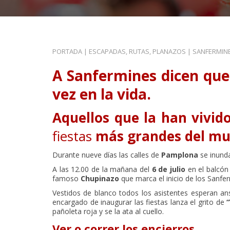
PORTADA
|
ESCAPADAS, RUTAS, PLANAZOS
|
SANFERMINE
A Sanfermines dicen que
vez en la vida.
Aquellos que la han vivid
fiestas
más grandes del mu
Durante nueve días las calles de
Pamplona
se inunda
A las 12.00 de la mañana del
6 de julio
en el balcón
famoso
Chupinazo
que marca el inicio de los Sanfe
Vestidos de blanco todos los asistentes esperan an
encargado de inaugurar las fiestas lanza el grito de
pañoleta roja y se la ata al cuello.
Ver o correr los encierros