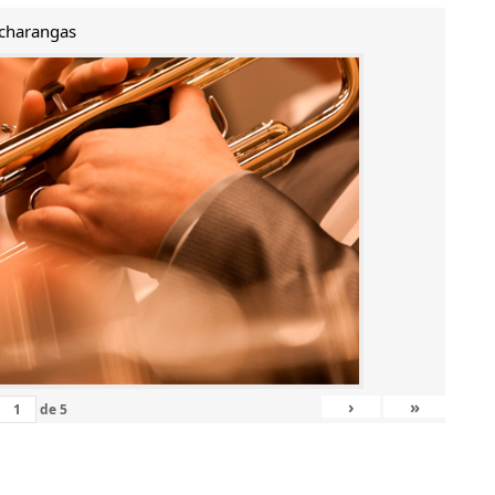
charangas
›
»
de
5