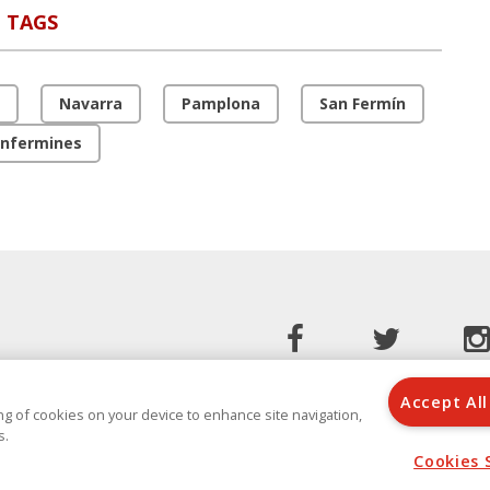
TAGS
Navarra
Pamplona
San Fermín
nfermines
Accept All
ring of cookies on your device to enhance site navigation,
s.
Cookies 
n Norberto 48 - 50, 28021 (Madrid)