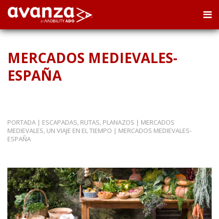
MERCADOS MEDIEVALES-
ESPAÑA
PORTADA
|
ESCAPADAS, RUTAS, PLANAZOS
|
MERCADOS
MEDIEVALES, UN VIAJE EN EL TIEMPO
|
MERCADOS MEDIEVALES-
ESPAÑA