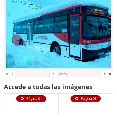
«
‹
›
»
de
12
Accede a todas las imágenes
Página 01
Página 03