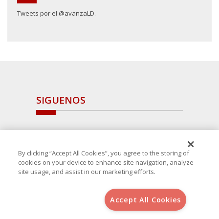
Tweets por el @avanzaLD.
SIGUENOS
By clicking “Accept All Cookies”, you agree to the storing of
cookies on your device to enhance site navigation, analyze
site usage, and assist in our marketing efforts.
Accept All Cookies
Copyright 2025 Avanza Spain
, S.L.U.(B-64405731) c/ San Norberto
48 - 50, 28021 (Madrid)