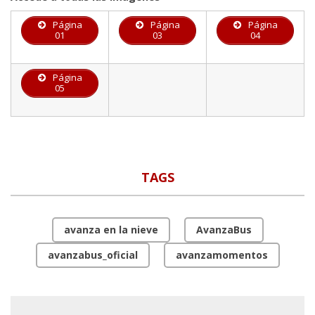
Página
Página
Página
01
03
04
Página
05
TAGS
avanza en la nieve
AvanzaBus
avanzabus_oficial
avanzamomentos