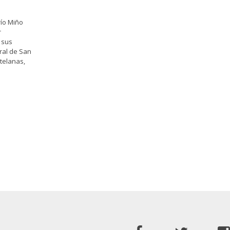
río Miño
r
e sus
ral de San
stelanas,