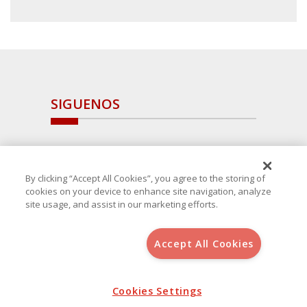
SIGUENOS
By clicking “Accept All Cookies”, you agree to the storing of
cookies on your device to enhance site navigation, analyze
site usage, and assist in our marketing efforts.
Accept All Cookies
Copyright 2025 Avanza Spain
, S.L.U.(B-64405731) c/ San Norberto
48 - 50, 28021 (Madrid)
Aviso Legal
Cookies Settings
Política de Cookies