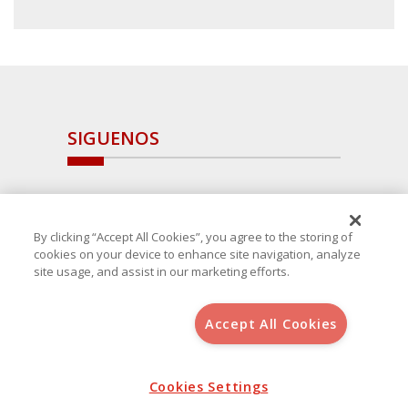
SIGUENOS
By clicking “Accept All Cookies”, you agree to the storing of
cookies on your device to enhance site navigation, analyze
site usage, and assist in our marketing efforts.
Accept All Cookies
Copyright 2025 Avanza Spain
, S.L.U.(B-64405731) c/ San Norberto
48 - 50, 28021 (Madrid)
Aviso Legal
Cookies Settings
Política de Cookies