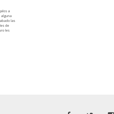
galos a
n alguna
cabado las
les de
ro les