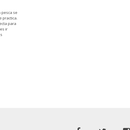
a pesca se
 practica.
ecta para
es ir
os