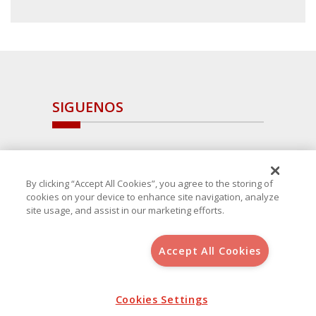
SIGUENOS
By clicking “Accept All Cookies”, you agree to the storing of
cookies on your device to enhance site navigation, analyze
site usage, and assist in our marketing efforts.
Accept All Cookies
Copyright 2025 Avanza Spain
, S.L.U.(B-64405731) c/ San Norberto
48 - 50, 28021 (Madrid)
Aviso Legal
Cookies Settings
Política de Cookies