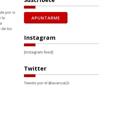
de por si
 la
ca
 de los
Instagram
[instagram-feed]
Twitter
Tweets por el @avanzaLD.