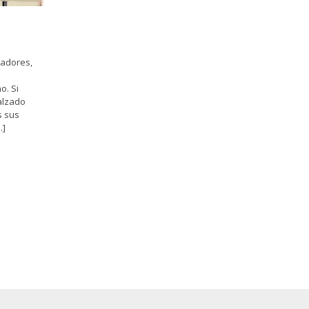
radores,
o. Si
calzado
s sus
…]