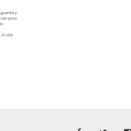
nguardia y
n tan poco
de
 Si sólo