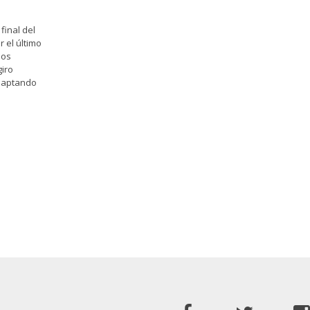
final del
r el último
nos
giro
daptando