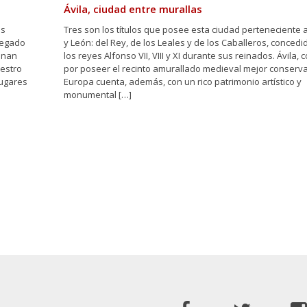
Ávila, ciudad entre murallas
es
Tres son los títulos que posee esta ciudad perteneciente a
legado
y León: del Rey, de los Leales y de los Caballeros, concedi
finan
los reyes Alfonso VII, VIII y XI durante sus reinados. Ávila, 
estro
por poseer el recinto amurallado medieval mejor conserv
lugares
Europa cuenta, además, con un rico patrimonio artístico y
monumental […]