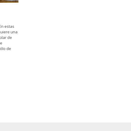
En estas
quiere una
blar de
de
ólo de