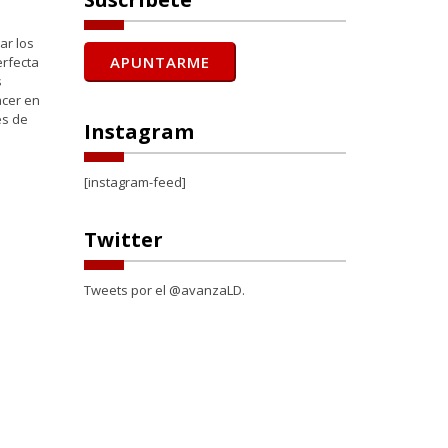
ar los
erfecta
s
acer en
es de
Instagram
[instagram-feed]
Twitter
Tweets por el @avanzaLD.