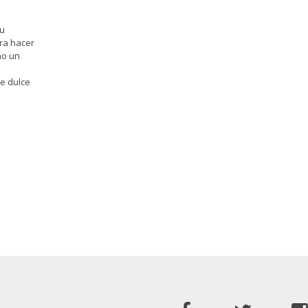
su
ara hacer
ho un
e dulce