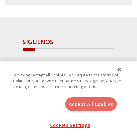
SIGUENOS
By clicking “Accept All Cookies”, you agree to the storing of
cookies on your device to enhance site navigation, analyze
site usage, and assist in our marketing efforts.
Accept All Cookies
Copyright 2025 Avanza Spain
, S.L.U.(B-64405731) c/ San Norberto
48 - 50, 28021 (Madrid)
Aviso Legal
Cookies Settings
Política de Cookies