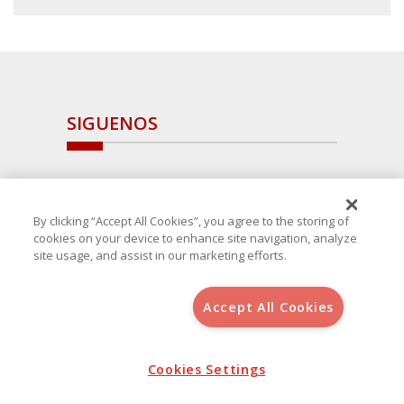
SIGUENOS
By clicking “Accept All Cookies”, you agree to the storing of
cookies on your device to enhance site navigation, analyze
site usage, and assist in our marketing efforts.
Accept All Cookies
Copyright 2025 Avanza Spain
, S.L.U.(B-64405731) c/ San Norberto
48 - 50, 28021 (Madrid)
Aviso Legal
Cookies Settings
Política de Cookies