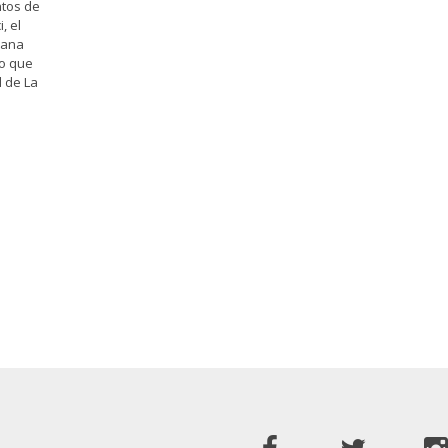
ntos de
, el
mana
do que
 de La