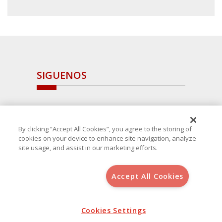
SIGUENOS
By clicking “Accept All Cookies”, you agree to the storing of
cookies on your device to enhance site navigation, analyze
site usage, and assist in our marketing efforts.
Accept All Cookies
Copyright 2025 Avanza Spain
, S.L.U.(B-64405731) c/ San Norberto
48 - 50, 28021 (Madrid)
Aviso Legal
Cookies Settings
Política de Cookies