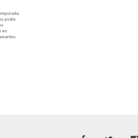
 temporada
no podía
os
o en
 amantes