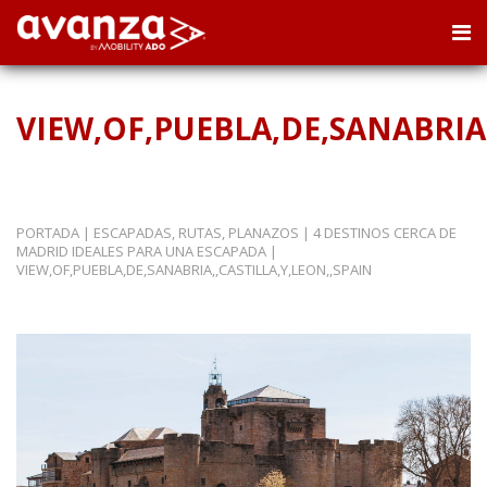
VIEW,OF,PUEBLA,DE,SANABRIA,
PORTADA
|
ESCAPADAS, RUTAS, PLANAZOS
|
4 DESTINOS CERCA DE
MADRID IDEALES PARA UNA ESCAPADA
|
VIEW,OF,PUEBLA,DE,SANABRIA,,CASTILLA,Y,LEON,,SPAIN