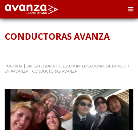
CONDUCTORAS AVANZA
PORTADA
|
SIN CATEGORÍA
|
FELIZ DÍA INTERNACIONAL DE LA MUJER
EN #AVANZA
|
CONDUCTORAS AVANZA