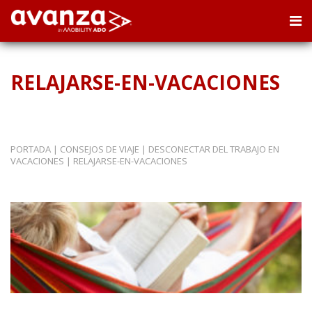
RELAJARSE-EN-VACACIONES
PORTADA
|
CONSEJOS DE VIAJE
|
DESCONECTAR DEL TRABAJO EN
VACACIONES
|
RELAJARSE-EN-VACACIONES