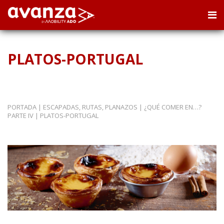
PLATOS-PORTUGAL
PORTADA
|
ESCAPADAS, RUTAS, PLANAZOS
|
¿QUÉ COMER EN…?
PARTE IV
|
PLATOS-PORTUGAL