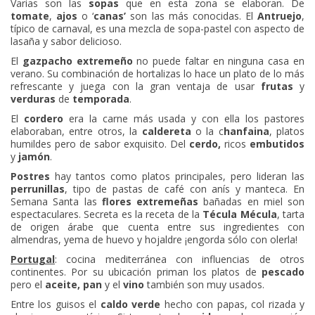
Varias son las
sopas
que en esta zona se elaboran. De
tomate
,
ajos
o ‘
canas’
son las más conocidas. El
Antruejo
,
típico de carnaval, es una mezcla de sopa-pastel con aspecto de
lasaña y sabor delicioso.
El
gazpacho extremeño
no puede faltar en ninguna casa en
verano. Su combinación de hortalizas lo hace un plato de lo más
refrescante y juega con la gran ventaja de usar
frutas
y
verduras
de
temporada
.
El
cordero
era la carne más usada y con ella los pastores
elaboraban, entre otros, la
caldereta
o la c
hanfaina
, platos
humildes pero de sabor exquisito. Del
cerdo,
ricos
embutidos
y
jamón
.
Postres
hay tantos como platos principales, pero lideran las
perrunillas
, tipo de pastas de café con anís y manteca. En
Semana Santa las
flores extremeñas
bañadas en miel son
espectaculares. Secreta es la receta de la
Técula Mécula
, tarta
de origen árabe que cuenta entre sus ingredientes con
almendras, yema de huevo y hojaldre ¡engorda sólo con olerla!
Portugal
: cocina mediterránea con influencias de otros
continentes. Por su ubicación priman los platos de
pescado
pero el
aceite, pan
y el
vino
también son muy usados.
Entre los guisos el
caldo verde
hecho con papas, col rizada y