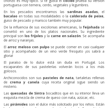
chorizo es muy típico. Si te gusta el
cocido
prueba su versión
portuguesa con ternera, cerdo, vegetales y legumbres.
En los pescados encontramos las
sardinas asadas
, el
bacalao
en todas sus modalidades o la
calderada de peixe
,
guiso de pescado y marisco también muy popular.
De la influencia de sus excolonias americanas, la
feijohada
se
convirtió en uno de los platos nacionales. Su ingrediente
principal son
los frijoles
y la
carne en salazón
. Se acompaña
de arroz y naranjas.
El
arroz meloso con pulpo
se puede comer en casi cualquier
sitio y acompañado de un vino verde fresquito ¡os sabrá a
gloria!
El paraíso de lo dulce está sin duda en Portugal. Los
escaparates de sus pastelerías volverán locos a los más
golosos.
Archiconocidos son sus
pasteles de nata
, tartaletas rellenas
de
crema y canela
cuya receta original sigue siendo un
misterio.
Las
quesadas de Sintra
bocaditos que en su interior lleva un
exquisita mezcla de crema de queso con nata, azúcar, etc.
Las
pirámides
son el dulce más solicitado por los niños. Están