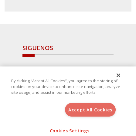
SIGUENOS
By clicking “Accept All Cookies”, you agree to the storing of
cookies on your device to enhance site navigation, analyze
site usage, and assist in our marketing efforts.
Accept All Cookies
Copyright 2025 Avanza Spain
, S.L.U.(B-64405731) c/ San Norberto
48 - 50, 28021 (Madrid)
Aviso Legal
Cookies Settings
Política de Cookies