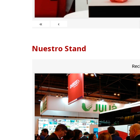
«
‹
Nuestro Stand
Rec