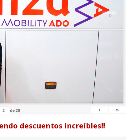
›
»
de
20
endo descuentos increíbles!!