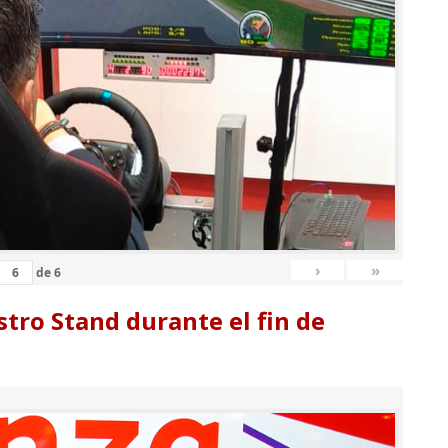
›
»
de
6
tro Stand durante el fin de