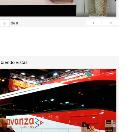
›
»
de
8
ibiendo vistas