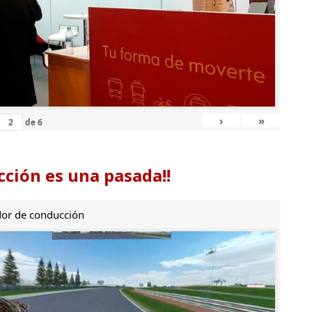
›
»
de
6
ción es una pasada!!
or de conducción