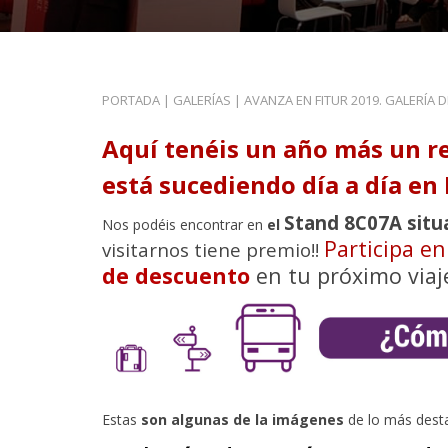
PORTADA
|
GALERÍAS
|
AVANZA EN FITUR 2019. GALERÍA 
Aquí tenéis un año más un r
está sucediendo día a día en 
Stand 8C07A situ
Nos podéis encontrar en
el
Participa e
visitarnos tiene premio!!
de descuento
en tu próximo viaj
Estas
son algunas de la imágenes
de lo más dest