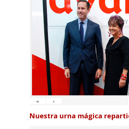
«
‹
Nuestra urna mágica reparti