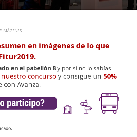
DE IMÁGENES
esumen en imágenes de lo que
Fitur2019.
ado en el pabellón 8
y por si no lo sabías
n nuestro concurso
y consigue un
50%
e con Avanza.
acado.