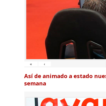
«
‹
Así de animado a estado nues
semana