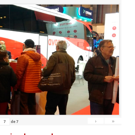
›
»
de
7