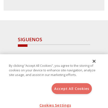
SIGUENOS
By clicking “Accept All Cookies”, you agree to the storing of
cookies on your device to enhance site navigation, analyze
site usage, and assist in our marketing efforts.
Accept All Cookies
Copyright 2025 Avanza Spain
, S.L.U.(B-64405731) c/ San Norberto
48 - 50, 28021 (Madrid)
Aviso Legal
Política de Cookies
Cookies Settings