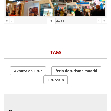
«
‹
›
»
de
11
TAGS
Avanza en Fitur
feria deturismo madrid
Fitur2018