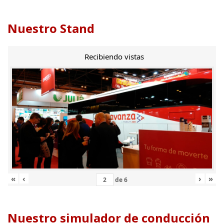
Nuestro Stand
Recibiendo vistas
«
‹
›
»
de
6
Nuestro simulador de conducción