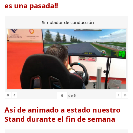
es una pasada!!
Simulador de conducción
«
‹
›
»
de
6
Así de animado a estado nuestro
Stand durante el fin de semana