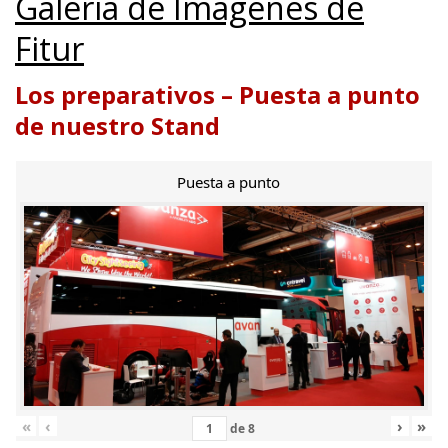
Galería de Imágenes de
Fitur
Los preparativos – Puesta a punto
de nuestro Stand
Puesta a punto
«
‹
›
»
de
8