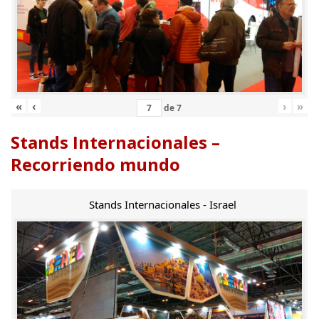
«
‹
›
»
de
7
Stands Internacionales –
Recorriendo mundo
Stands Internacionales - Israel