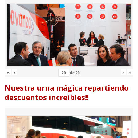
«
‹
›
»
de
20
Nuestra urna mágica repartiendo
descuentos increíbles!!