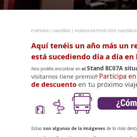
PORTADA
|
GALERÍAS
|
AVANZA EN FITUR 2019. GALERÍA 
Aquí tenéis un año más un r
está sucediendo día a día en 
Stand 8C07A situ
Nos podéis encontrar en
el
Participa e
visitarnos tiene premio!!
de descuento
en tu próximo viaj
Estas
son algunas de la imágenes
de lo más dest