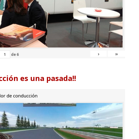
›
»
de
6
ción es una pasada!!
or de conducción