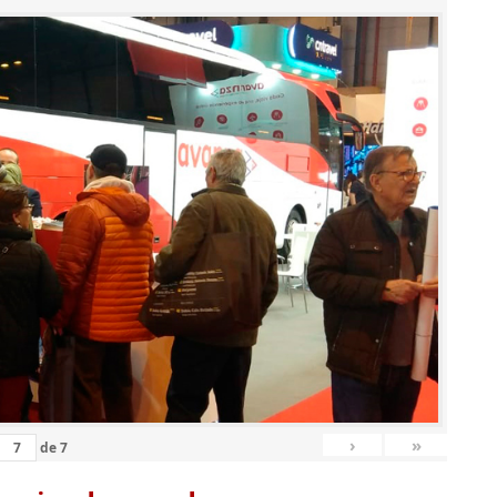
›
»
de
7