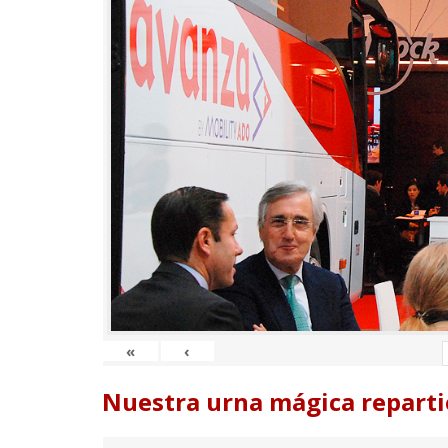
«
‹
Nuestra urna mágica reparti