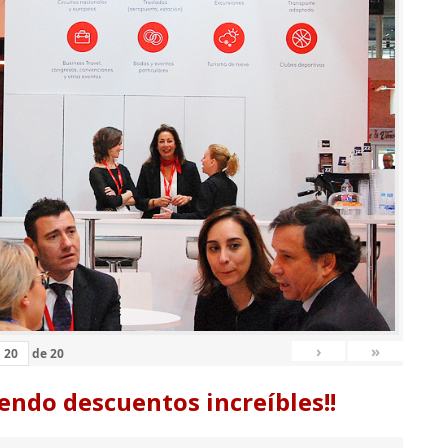
›
»
de
20
endo descuentos increíbles!!