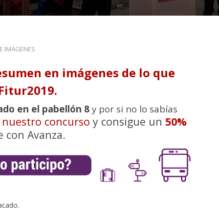
DE IMÁGENES
esumen en imágenes de lo que
Fitur2019.
ado en el pabellón 8
y por si no lo sabías
n nuestro concurso
y consigue un
50%
e con Avanza.
acado.