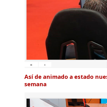
«
‹
Así de animado a estado nues
semana