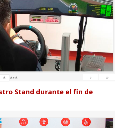
›
»
de
6
tro Stand durante el fin de