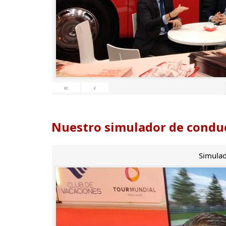
«
‹
Nuestro simulador de conduc
Simulad