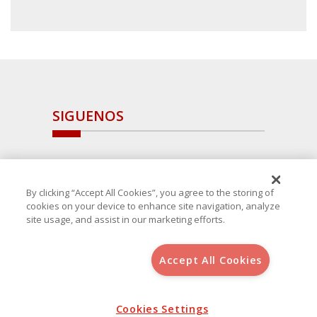
SIGUENOS
By clicking “Accept All Cookies”, you agree to the storing of
cookies on your device to enhance site navigation, analyze
site usage, and assist in our marketing efforts.
Accept All Cookies
Copyright 2025 Avanza Spain
, S.L.U.(B-64405731) c/ San Norberto
48 - 50, 28021 (Madrid)
Aviso Legal
Política de Cookies
Cookies Settings