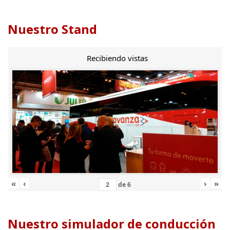
Nuestro Stand
Recibiendo vistas
«
‹
›
»
de
6
Nuestro simulador de conducción