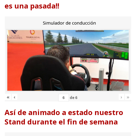
es una pasada!!
Simulador de conducción
«
‹
›
»
de
6
Así de animado a estado nuestro
Stand durante el fin de semana