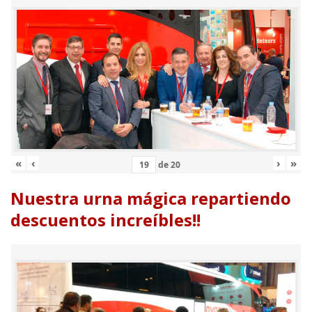
«
‹
›
»
de
20
Nuestra urna mágica repartiendo
descuentos increíbles!!