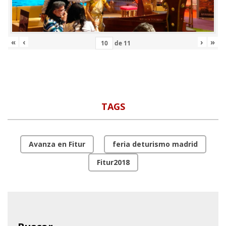
«
‹
›
»
de
11
TAGS
Avanza en Fitur
feria deturismo madrid
Fitur2018