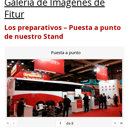
Galería de Imágenes de
Fitur
Los preparativos – Puesta a punto
de nuestro Stand
Puesta a punto
«
‹
›
»
de
8