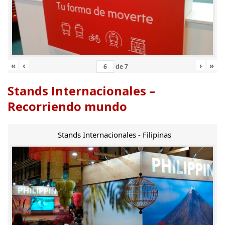
«
‹
›
»
de
7
Stands Internacionales –
Recorriendo mundo
Stands Internacionales - Filipinas