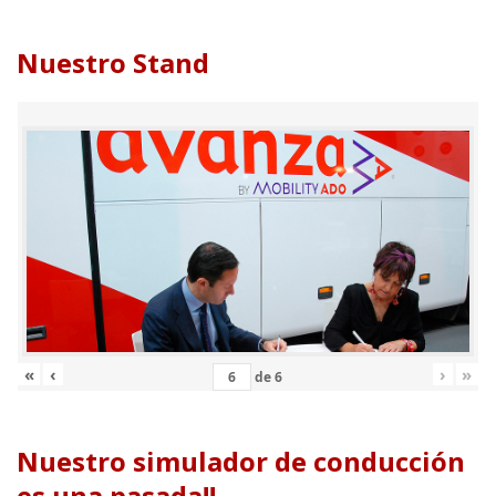
Nuestro Stand
«
‹
›
»
de
6
Nuestro simulador de conducción
es una pasada!!