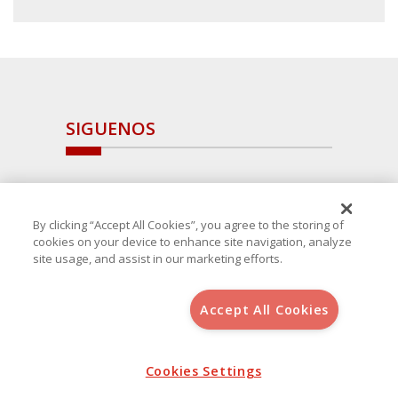
SIGUENOS
By clicking “Accept All Cookies”, you agree to the storing of
cookies on your device to enhance site navigation, analyze
site usage, and assist in our marketing efforts.
Accept All Cookies
Copyright 2025 Avanza Spain
, S.L.U.(B-64405731) c/ San Norberto
48 - 50, 28021 (Madrid)
Aviso Legal
Política de Cookies
Cookies Settings