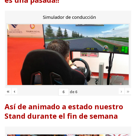
Simulador de conducción
«
‹
›
»
de
6
Así de animado a estado nuestro
Stand durante el fin de semana