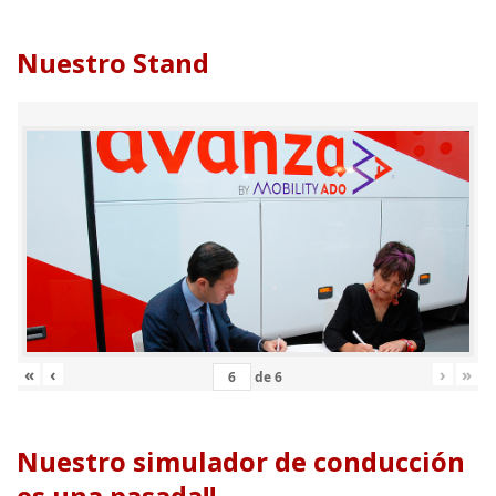
Nuestro Stand
«
‹
›
»
de
6
Nuestro simulador de conducción
es una pasada!!