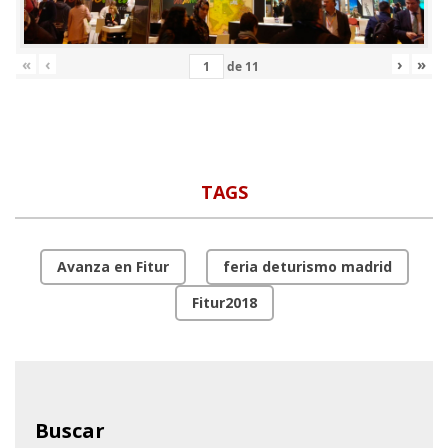
«
‹
›
»
de
11
TAGS
Avanza en Fitur
feria deturismo madrid
Fitur2018
Buscar