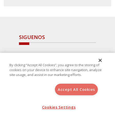
SIGUENOS
By clicking “Accept All Cookies”, you agree to the storing of
cookies on your device to enhance site navigation, analyze
site usage, and assist in our marketing efforts.
Accept All Cookies
Copyright 2025 Avanza Spain
, S.L.U.(B-64405731) c/ San Norberto
48 - 50, 28021 (Madrid)
Aviso Legal
Política de Cookies
Cookies Settings