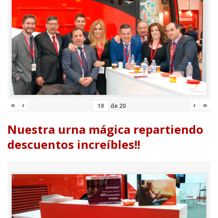
«
‹
›
»
de
20
Nuestra urna mágica repartiendo
descuentos increíbles!!