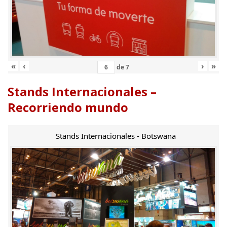
«
‹
›
»
de
7
Stands Internacionales –
Recorriendo mundo
Stands Internacionales - Botswana