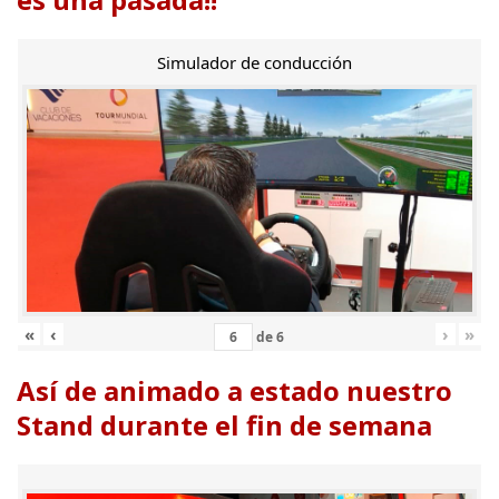
Simulador de conducción
«
‹
›
»
de
6
Así de animado a estado nuestro
Stand durante el fin de semana