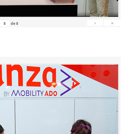
›
»
de
8