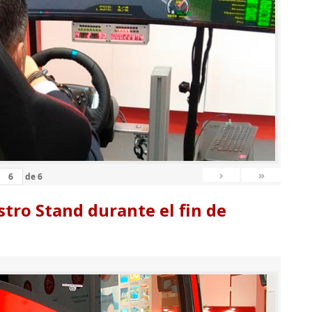
›
»
de
6
tro Stand durante el fin de