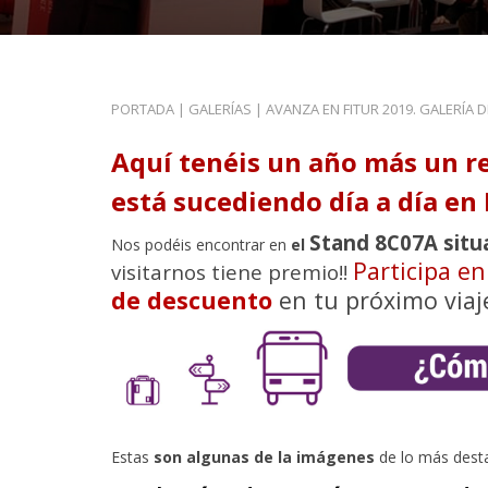
PORTADA
|
GALERÍAS
|
AVANZA EN FITUR 2019. GALERÍA 
Aquí tenéis un año más un r
está sucediendo día a día en 
Stand 8C07A situ
Nos podéis encontrar en
el
Participa e
visitarnos tiene premio!!
de descuento
en tu próximo viaj
Estas
son algunas de la imágenes
de lo más dest