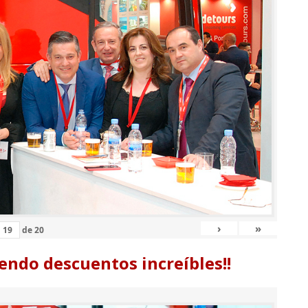
›
»
de
20
endo descuentos increíbles!!