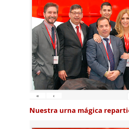
«
‹
Nuestra urna mágica reparti