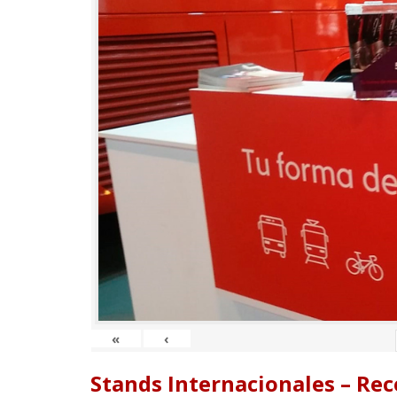
«
‹
Stands Internacionales – Re