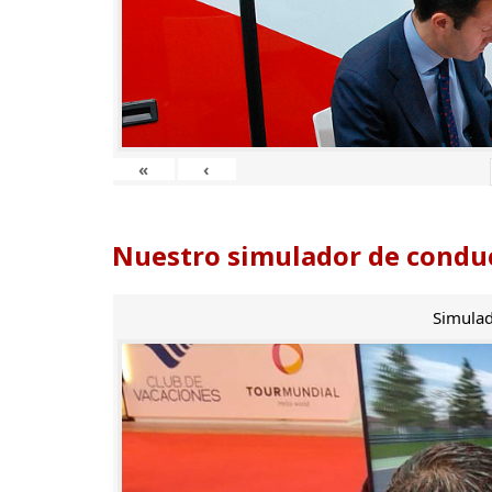
«
‹
Nuestro simulador de conduc
Simulad