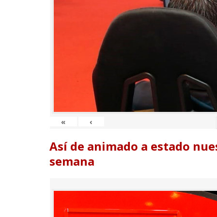
«
‹
Así de animado a estado nues
semana