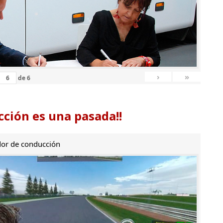
›
»
de
6
ción es una pasada!!
or de conducción