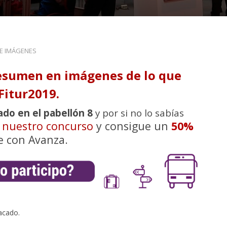
DE IMÁGENES
esumen en imágenes de lo que
Fitur2019.
ado en el pabellón 8
y por si no lo sabías
n nuestro concurso
y consigue un
50%
e con Avanza.
acado.