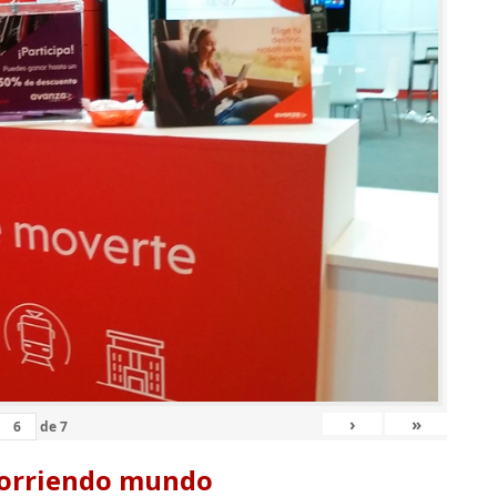
›
»
de
7
corriendo mundo