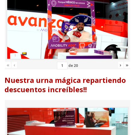
«
‹
›
»
de
20
Nuestra urna mágica repartiendo
descuentos increíbles!!