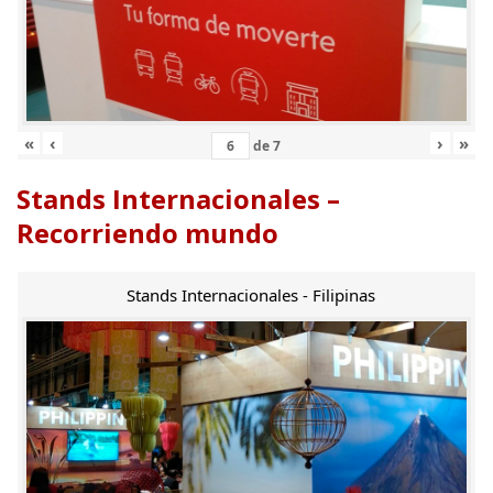
«
‹
›
»
de
7
Stands Internacionales –
Recorriendo mundo
Stands Internacionales - Filipinas