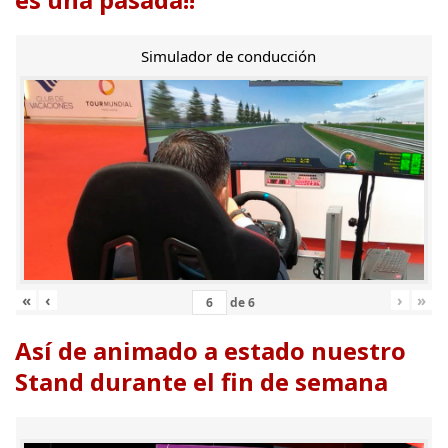
Simulador de conducción
«
‹
›
»
de
6
Así de animado a estado nuestro
Stand durante el fin de semana