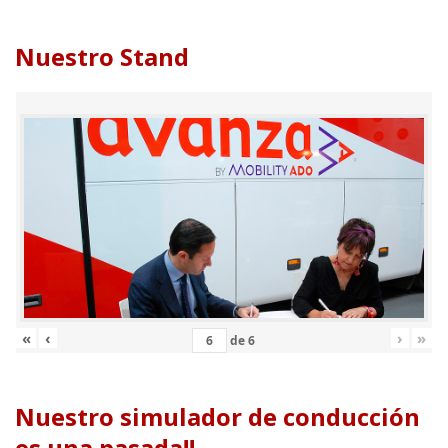
Nuestro Stand
«
‹
›
»
de
6
Nuestro simulador de conducción
es una pasada!!