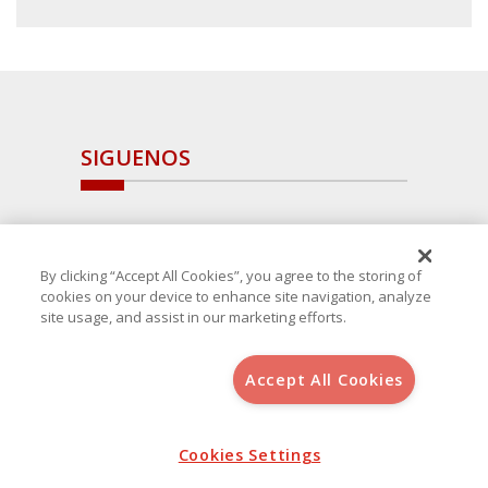
SIGUENOS
By clicking “Accept All Cookies”, you agree to the storing of
cookies on your device to enhance site navigation, analyze
site usage, and assist in our marketing efforts.
Accept All Cookies
Copyright 2025 Avanza Spain
, S.L.U.(B-64405731) c/ San Norberto
48 - 50, 28021 (Madrid)
Aviso Legal
Política de Cookies
Cookies Settings