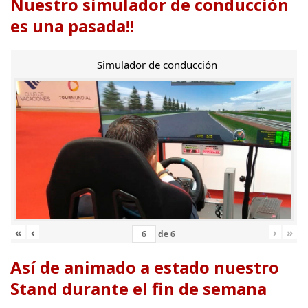
Nuestro simulador de conducción
es una pasada!!
Simulador de conducción
«
‹
›
»
de
6
Así de animado a estado nuestro
Stand durante el fin de semana