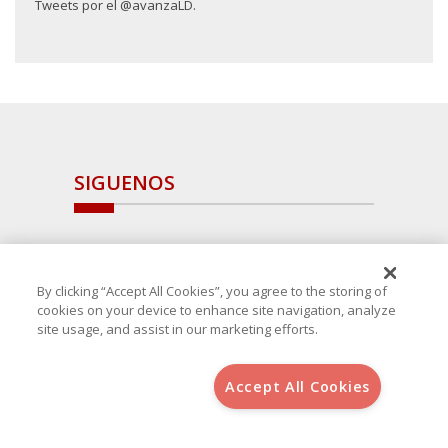
Tweets por el @avanzaLD.
SIGUENOS
By clicking “Accept All Cookies”, you agree to the storing of
cookies on your device to enhance site navigation, analyze
site usage, and assist in our marketing efforts.
Accept All Cookies
Copyright 2025 Avanza Spain
, S.L.U.(B-64405731) c/ San Norberto
48 - 50, 28021 (Madrid)