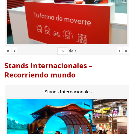
«
‹
›
»
de
7
Stands Internacionales –
Recorriendo mundo
Stands Internacionales