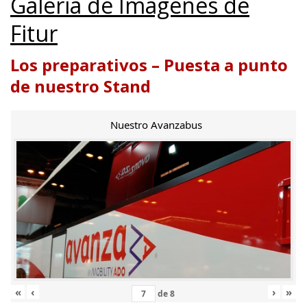
Galería de Imágenes de
Fitur
Los preparativos – Puesta a punto
de nuestro Stand
Nuestro Avanzabus
«
‹
›
»
de
8