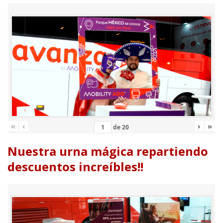
«
‹
›
»
de
20
Nuestra urna mágica repartiendo
descuentos increíbles!!