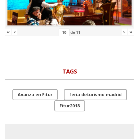
«
‹
›
»
de
11
TAGS
Avanza en Fitur
feria deturismo madrid
Fitur2018