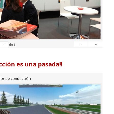
›
»
de
6
ción es una pasada!!
or de conducción