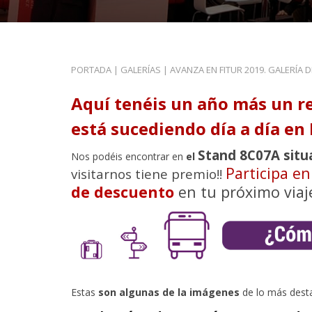
PORTADA
|
GALERÍAS
|
AVANZA EN FITUR 2019. GALERÍA 
Aquí tenéis un año más un r
está sucediendo día a día en 
Stand 8C07A situ
Nos podéis encontrar en
el
Participa e
visitarnos tiene premio!!
de descuento
en tu próximo viaj
Estas
son algunas de la imágenes
de lo más dest