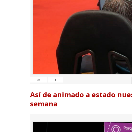
«
‹
Así de animado a estado nues
semana