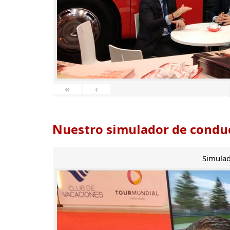
«
‹
Nuestro simulador de conduc
Simulad