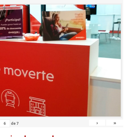
›
»
de
7