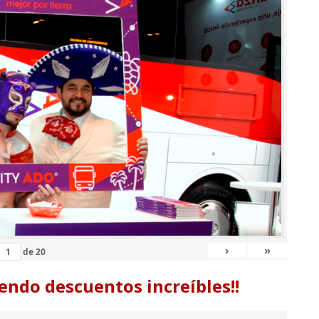
›
»
de
20
endo descuentos increíbles!!