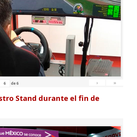
›
»
de
6
tro Stand durante el fin de