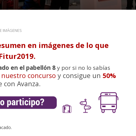
DE IMÁGENES
esumen en imágenes de lo que
Fitur2019.
ado en el pabellón 8
y por si no lo sabías
n nuestro concurso
y consigue un
50%
e con Avanza.
acado.