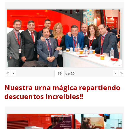
«
‹
›
»
de
20
Nuestra urna mágica repartiendo
descuentos increíbles!!