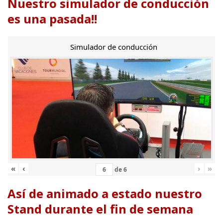
Nuestro simulador de conducción
es una pasada!!
Simulador de conducción
«
‹
›
»
de
6
Así de animado a estado nuestro
Stand durante el fin de semana