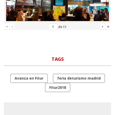
«
‹
›
»
de
11
TAGS
Avanza en Fitur
feria deturismo madrid
Fitur2018