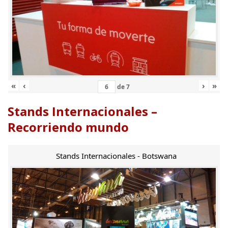
«
‹
›
»
de
7
Stands Internacionales –
Recorriendo mundo
Stands Internacionales - Botswana