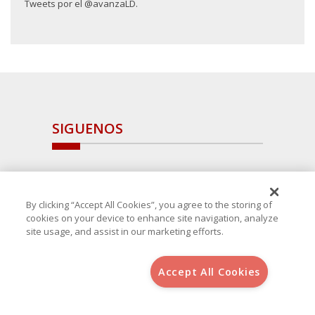
Tweets por el @avanzaLD.
SIGUENOS
By clicking “Accept All Cookies”, you agree to the storing of
cookies on your device to enhance site navigation, analyze
site usage, and assist in our marketing efforts.
Accept All Cookies
Copyright 2025 Avanza Spain
, S.L.U.(B-64405731) c/ San Norberto
48 - 50, 28021 (Madrid)