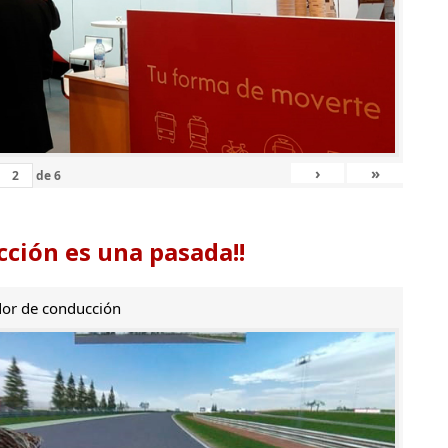
›
»
de
6
ción es una pasada!!
or de conducción