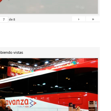
›
»
de
8
ibiendo vistas