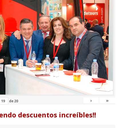
›
»
de
20
endo descuentos increíbles!!