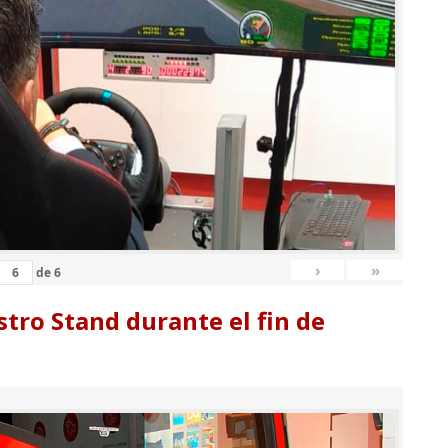
›
»
de
6
tro Stand durante el fin de