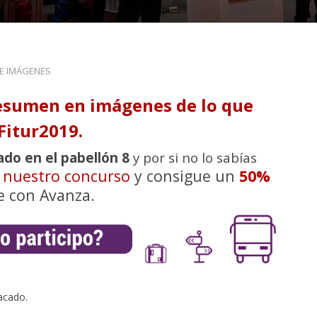
DE IMÁGENES
esumen en imágenes de lo que
Fitur2019.
ado en el pabellón 8
y por si no lo sabías
n nuestro concurso
y consigue un
50%
e con Avanza.
acado.