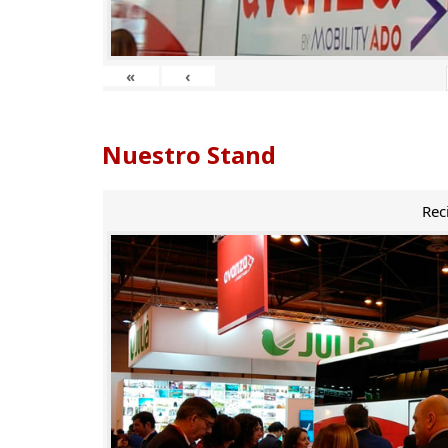
«
‹
Nuestro Stand
Rec