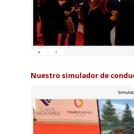
«
‹
Nuestro simulador de conduc
Simulad