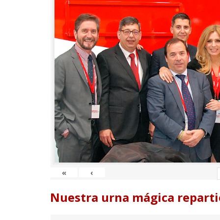
«
‹
Nuestra urna mágica reparti