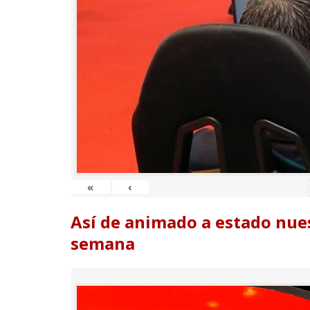
«
‹
Así de animado a estado nues
semana