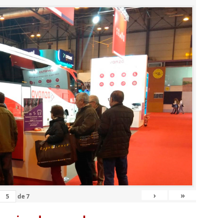
›
»
de
7