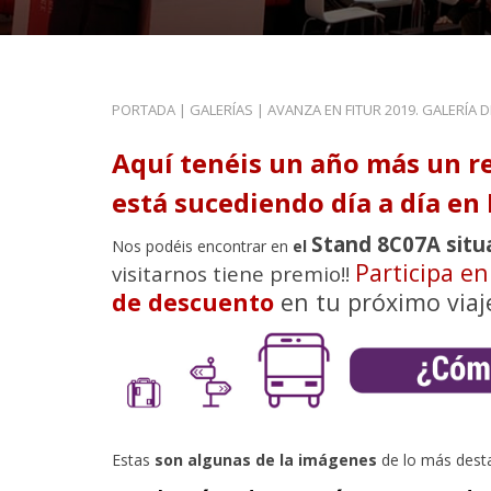
PORTADA
|
GALERÍAS
|
AVANZA EN FITUR 2019. GALERÍA 
Aquí tenéis un año más un r
está sucediendo día a día en 
Stand 8C07A situ
Nos podéis encontrar en
el
Participa e
visitarnos tiene premio!!
de descuento
en tu próximo viaj
Estas
son algunas de la imágenes
de lo más dest