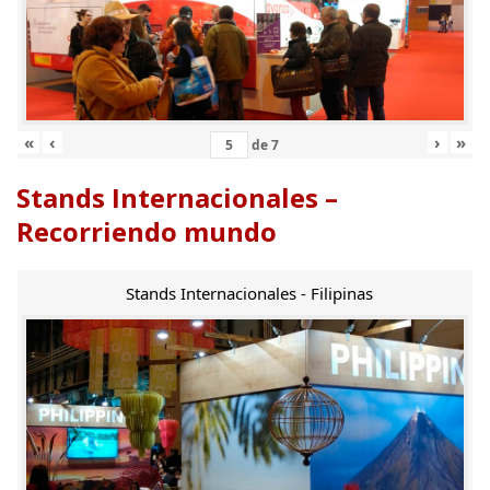
«
‹
›
»
de
7
Stands Internacionales –
Recorriendo mundo
Stands Internacionales - Filipinas