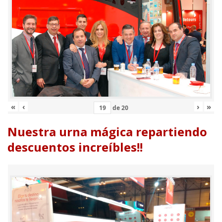
«
‹
›
»
de
20
Nuestra urna mágica repartiendo
descuentos increíbles!!