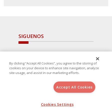
SIGUENOS
By clicking “Accept All Cookies”, you agree to the storing of
cookies on your device to enhance site navigation, analyze
site usage, and assist in our marketing efforts.
Accept All Cookies
Copyright 2025 Avanza Spain
, S.L.U.(B-64405731) c/ San Norberto
48 - 50, 28021 (Madrid)
Aviso Legal
Política de Cookies
Cookies Settings