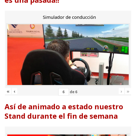
Simulador de conducción
«
‹
›
»
de
6
Así de animado a estado nuestro
Stand durante el fin de semana