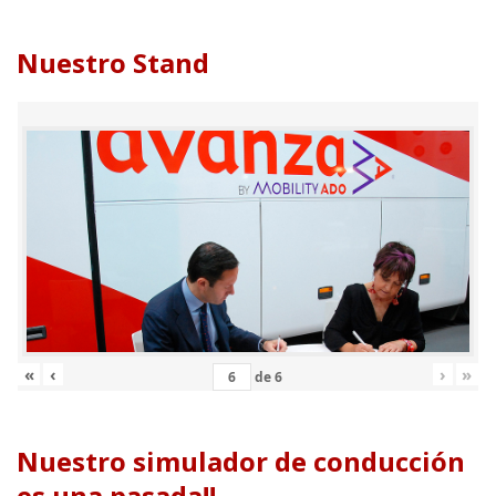
Nuestro Stand
«
‹
›
»
de
6
Nuestro simulador de conducción
es una pasada!!