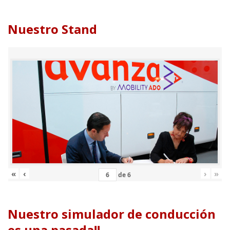
Nuestro Stand
«
‹
›
»
de
6
Nuestro simulador de conducción
es una pasada!!