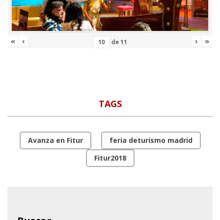
«
‹
›
»
de
11
TAGS
Avanza en Fitur
feria deturismo madrid
Fitur2018