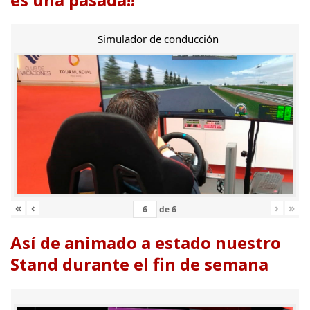
Simulador de conducción
«
‹
›
»
de
6
Así de animado a estado nuestro
Stand durante el fin de semana