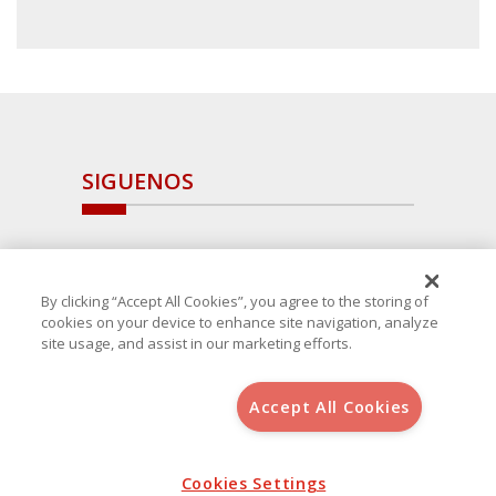
SIGUENOS
By clicking “Accept All Cookies”, you agree to the storing of
cookies on your device to enhance site navigation, analyze
site usage, and assist in our marketing efforts.
Accept All Cookies
Copyright 2025 Avanza Spain
, S.L.U.(B-64405731) c/ San Norberto
48 - 50, 28021 (Madrid)
Aviso Legal
Política de Cookies
Cookies Settings