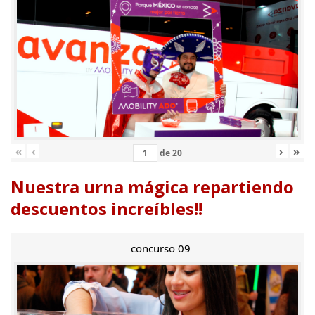
«
‹
›
»
de
20
Nuestra urna mágica repartiendo
descuentos increíbles!!
concurso 09