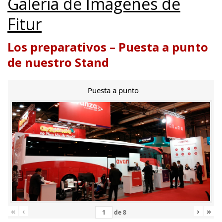
Galería de Imágenes de
Fitur
Los preparativos – Puesta a punto
de nuestro Stand
Puesta a punto
«
‹
›
»
de
8