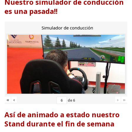
Nuestro simulador de conducción
es una pasada!!
Simulador de conducción
«
‹
›
»
de
6
Así de animado a estado nuestro
Stand durante el fin de semana