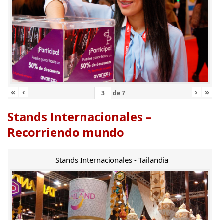
«
‹
›
»
de
7
Stands Internacionales –
Recorriendo mundo
Stands Internacionales - Tailandia