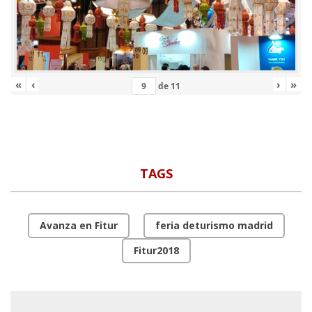
«
‹
›
»
de
11
TAGS
Avanza en Fitur
feria deturismo madrid
Fitur2018