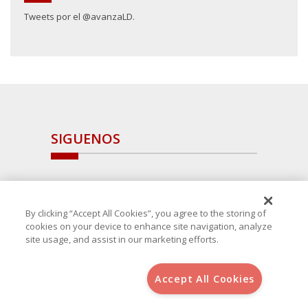
Tweets por el @avanzaLD.
SIGUENOS
By clicking “Accept All Cookies”, you agree to the storing of
cookies on your device to enhance site navigation, analyze
site usage, and assist in our marketing efforts.
Accept All Cookies
Copyright 2025 Avanza Spain
, S.L.U.(B-64405731) c/ San Norberto
48 - 50, 28021 (Madrid)