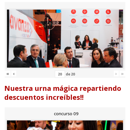
«
‹
›
»
de
20
Nuestra urna mágica repartiendo
descuentos increíbles!!
concurso 09