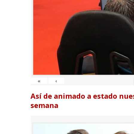
«
‹
Así de animado a estado nues
semana