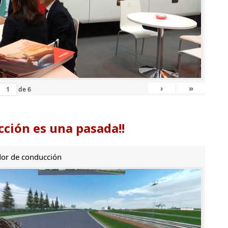
›
»
de
6
ción es una pasada!!
or de conducción