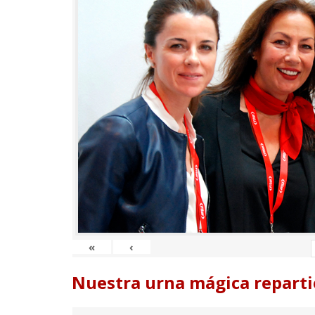
«
‹
Nuestra urna mágica reparti