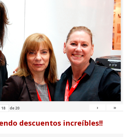
›
»
de
20
endo descuentos increíbles!!