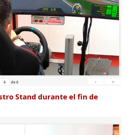
›
»
de
6
tro Stand durante el fin de