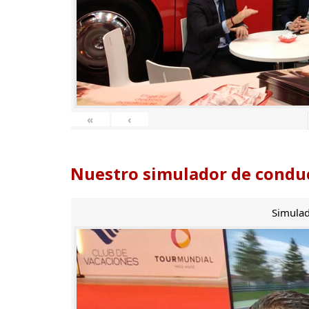
«
‹
Nuestro simulador de conduc
Simulad