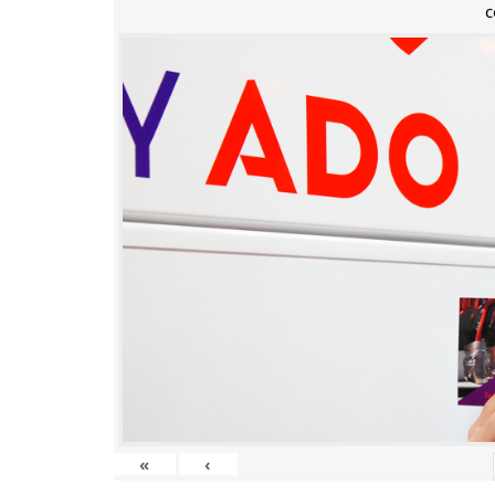
c
«
‹