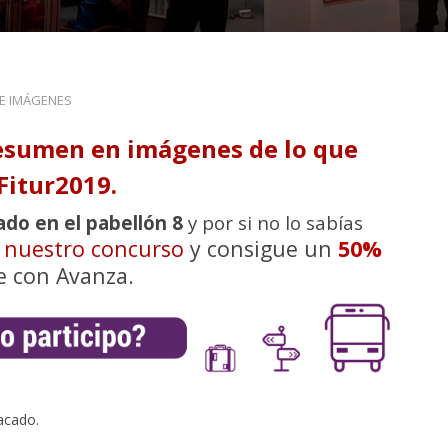
DE IMÁGENES
esumen en imágenes de lo que
Fitur2019.
ado en el pabellón 8
y por si no lo sabías
n nuestro concurso
y consigue un
50%
e con Avanza.
acado.