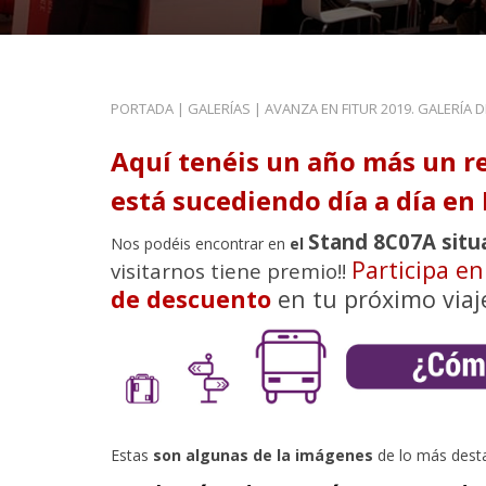
PORTADA
|
GALERÍAS
|
AVANZA EN FITUR 2019. GALERÍA 
Aquí tenéis un año más un r
está sucediendo día a día en 
Stand 8C07A situ
Nos podéis encontrar en
el
Participa e
visitarnos tiene premio!!
de descuento
en tu próximo viaj
Estas
son algunas de la imágenes
de lo más dest