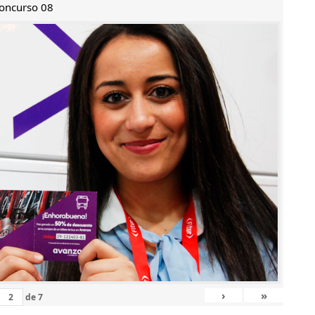
oncurso 08
›
»
de
7