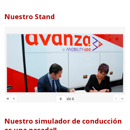
Nuestro Stand
«
‹
›
»
de
6
Nuestro simulador de conducción
es una pasada!!