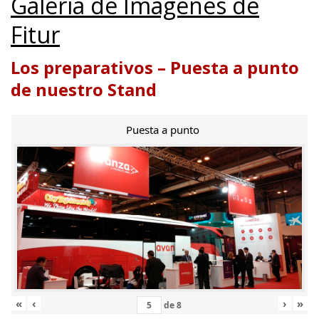
Galería de Imágenes de
Fitur
Los preparativos – Puesta a punto
de nuestro Stand
Puesta a punto
«
‹
›
»
de
8