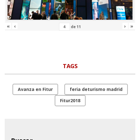
«
‹
›
»
de
11
TAGS
Avanza en Fitur
feria deturismo madrid
Fitur2018