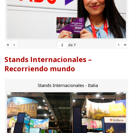
«
‹
›
»
de
7
Stands Internacionales –
Recorriendo mundo
Stands Internacionales - Italia