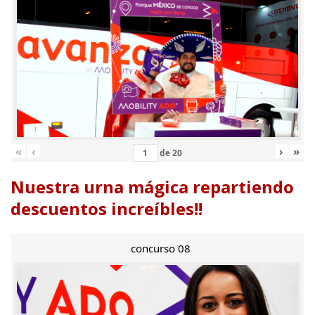
«
‹
›
»
de
20
Nuestra urna mágica repartiendo
descuentos increíbles!!
concurso 08