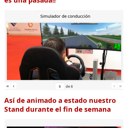
Simulador de conducción
«
‹
›
»
de
6
Así de animado a estado nuestro
Stand durante el fin de semana