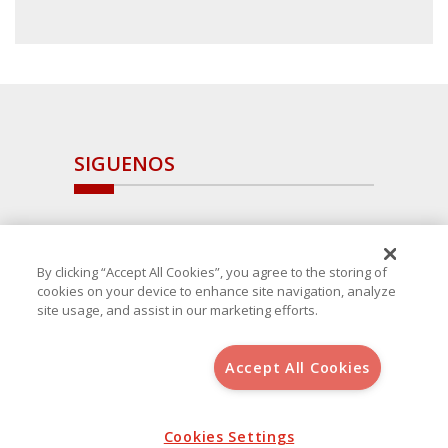
SIGUENOS
By clicking “Accept All Cookies”, you agree to the storing of
cookies on your device to enhance site navigation, analyze
site usage, and assist in our marketing efforts.
Accept All Cookies
Copyright 2025 Avanza Spain
, S.L.U.(B-64405731) c/ San Norberto
48 - 50, 28021 (Madrid)
Aviso Legal
Política de Cookies
Cookies Settings