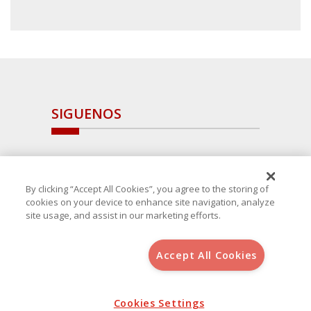
SIGUENOS
By clicking “Accept All Cookies”, you agree to the storing of
cookies on your device to enhance site navigation, analyze
site usage, and assist in our marketing efforts.
Accept All Cookies
Copyright 2025 Avanza Spain
, S.L.U.(B-64405731) c/ San Norberto
48 - 50, 28021 (Madrid)
Aviso Legal
Política de Cookies
Cookies Settings