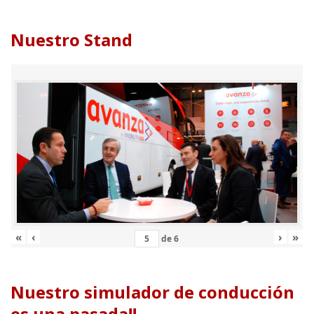
Nuestro Stand
«
‹
›
»
de
6
Nuestro simulador de conducción
es una pasada!!