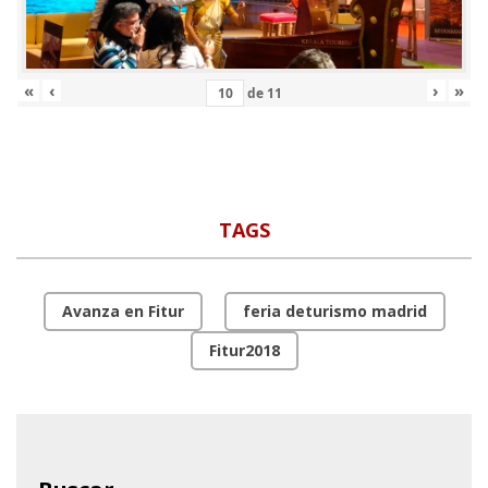
«
‹
›
»
de
11
TAGS
Avanza en Fitur
feria deturismo madrid
Fitur2018