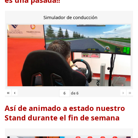
Simulador de conducción
«
‹
›
»
de
6
Así de animado a estado nuestro
Stand durante el fin de semana