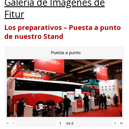
Galería de Imágenes de
Fitur
Los preparativos – Puesta a punto
de nuestro Stand
Puesta a punto
«
‹
›
»
de
8